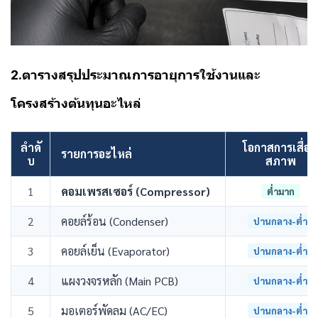
2.ตารางสรุปประมาณการอายุการใช้งานและ
โครงสร้างต้นทุนอะไหล่
ลำดั
โอกาสการเสื่อม
รายการอะไหล่
บ
สภาพ
1
คอมเพรสเซอร์ (Compressor)
ต่ำมาก
2
คอยล์ร้อน (Condenser)
ปานกลาง-ต่ำ
3
คอยล์เย็น (Evaporator)
ปานกลาง-ต่ำ
4
แผงวงจรหลัก (Main PCB)
ปานกลาง-ต่ำ
5
มอเตอร์พัดลม (AC/EC)
ปานกลาง-ต่ำ